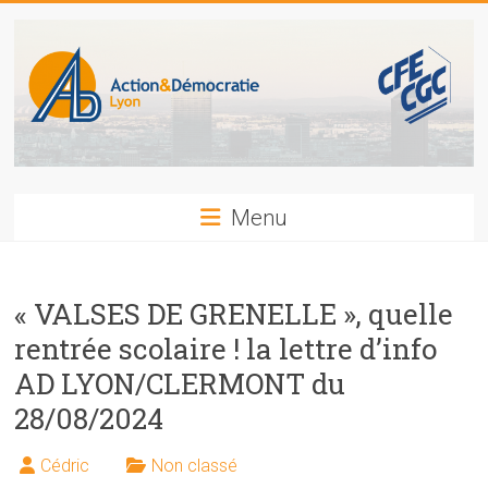
Skip
to
content
Action
Menu
et
Démocratie
« VALSES DE GRENELLE », quelle
CFE-
rentrée scolaire ! la lettre d’info
CGC
AD LYON/CLERMONT du
LYON
28/08/2024
Cédric
Non classé