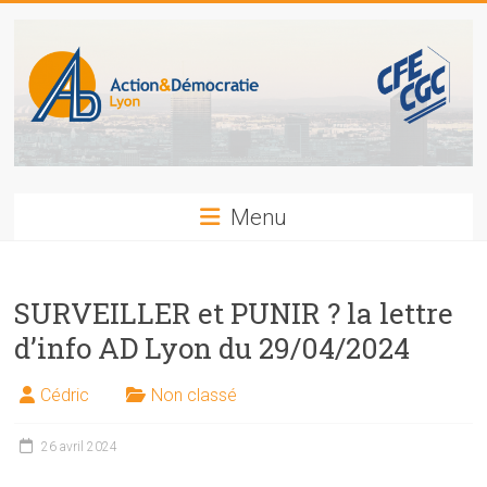
Skip
to
content
Action
Menu
et
Démocratie
SURVEILLER et PUNIR ? la lettre
CFE-
d’info AD Lyon du 29/04/2024
CGC
LYON
Cédric
Non classé
26 avril 2024