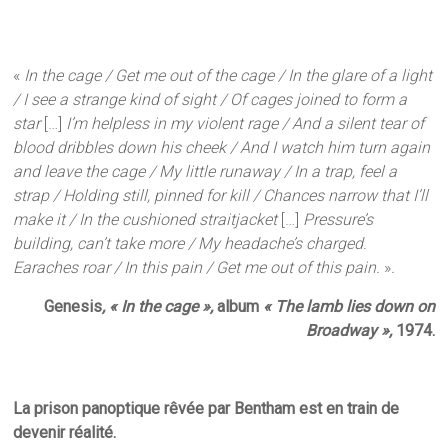
«
In the cage / Get me out of the cage / In the glare of a light
/ I see a strange kind of sight / Of cages joined to form a
star
[…]
I’m helpless in my violent rage / And a silent tear of
blood dribbles down his cheek / And I watch him turn again
and leave the cage / My little runaway / In a trap, feel a
strap / Holding still, pinned for kill / Chances narrow that I’ll
make it / In the cushioned straitjacket
[…]
Pressure’s
building, can’t take more / My headache’s charged.
Earaches roar / In this pain / Get me out of this pain.
»
.
Genesis
, « In the cage »,
album
« The lamb lies down on
Broadway »,
1974.
La prison panoptique rêvée par Bentham est en train de
devenir réalité.