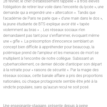
28 février, le chef d’établissement rappelle « à trois élèves
l’obligation de retirer leur voile dans l’enceinte du lycée », une
demande qui a engendré une « altercation ». Tandis que
l’académie de Paris ne parle que « d’une main dans le dos »,
la jeune étudiante de BTS explique avoir été « tapée
violemment au bras » … Les réseaux sociaux n’en
demandaient pas tant pour s’enflammer, évoquant même
une « gifle ». La présomption d’innocence semblant un
concept bien difficile à appréhender pour beaucoup, la
polémique prend de l’ampleur et les menaces de mort se
multiplient à l’encontre de notre collègue. Subissant un
cyberharcèlement, ce dernier décide d’anticiper son départ
à la retraite pour « raisons de sécurité ». Par la magie des
réseaux sociaux, cette banale affaire a pris des proportions
nationales, où chaque protagoniste semble être jeté à la
vindicte populaire, sans qu’aucun recul ne soit posé.
Une enseignante-stagiaire, présente depuis à peine