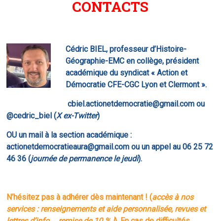
CONTACTS
Cédric BIEL, professeur d’Histoire-
Géographie-EMC en collège, président
académique du syndicat « Action et
Démocratie CFE-CGC Lyon et Clermont ».
cbiel.actionetdemocratie@gmail.com ou
@cedric_biel
(
X ex-Twitter
)
OU un mail à la section académique :
actionetdemocratieaura@gmail.com ou un appel au 06 25 72
46 36 (
journée de permanence le jeudi
).
N’hésitez pas à adhérer dès maintenant ! (
accès à nos
services : renseignements et aide personnalisée, revues et
lettres d’info…, remise de 10 % !
). En cas de difficultés