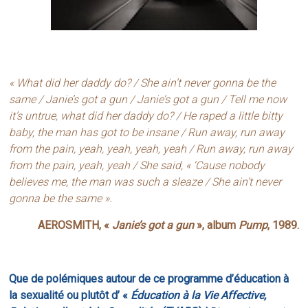
« What did her daddy do? / She ain’t never gonna be the
same / Janie’s got a gun / Janie’s got a gun / Tell me now
it’s untrue, what did her daddy do? / He raped a little bitty
baby, the man has got to be insane / Run away, run away
from the pain, yeah, yeah, yeah, yeah / Run away, run away
from the pain, yeah, yeah / She said, « ‘Cause nobody
believes me, the man was such a sleaze / She ain’t never
gonna be the same ».
AEROSMITH, «
Janie’s got a gun
», album
Pump
, 1989.
Que de polémiques autour de ce programme d’éducation à
la sexualité ou plutôt d’ «
Éducation à la Vie Affective,