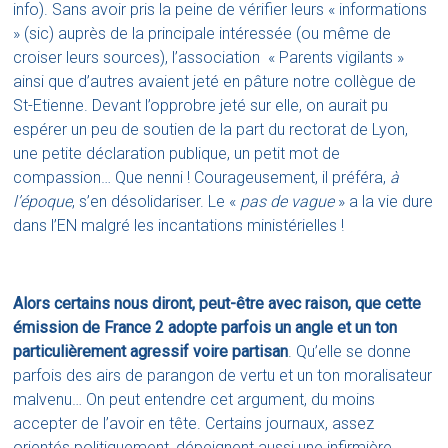
info
). Sans avoir pris la peine de vérifier leurs « informations
» (sic) auprès de la principale intéressée (ou même de
croiser leurs sources), l’association « Parents vigilants »
ainsi que d’autres avaient jeté en pâture notre collègue de
St-Etienne. Devant l’opprobre jeté sur elle, on aurait pu
espérer un peu de soutien de la part du rectorat de Lyon,
une petite déclaration publique, un petit mot de
compassion… Que nenni ! Courageusement, il préféra,
à
l’époque
, s’en désolidariser. Le «
pas de vague
» a la vie dure
dans l’EN malgré les incantations ministérielles !
Alors certains nous diront, peut-être avec raison, que cette
émission de France 2 adopte parfois un angle et un ton
particulièrement agressif voire partisan
. Qu’elle se donne
parfois des airs de parangon de vertu et un ton moralisateur
malvenu… On peut entendre cet argument, du moins
accepter de l’avoir en tête. Certains journaux, assez
orientés politiquement, dépeignent aussi une infirmière