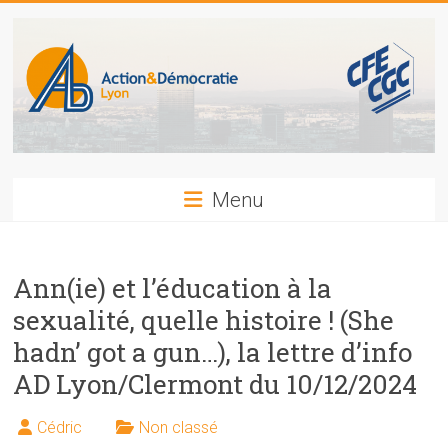
Skip
to
content
Action
Menu
et
Démocratie
Ann(ie) et l’éducation à la
CFE-
sexualité, quelle histoire ! (She
CGC
hadn’ got a gun…), la lettre d’info
LYON
AD Lyon/Clermont du 10/12/2024
Cédric
Non classé