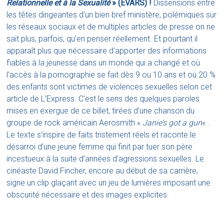
Relationnelle et à la Sexualité
» (EVARS) !
Dissensions entre
les têtes dirigeantes d’un bien bref ministère, polémiques sur
les réseaux sociaux
et de multiples articles de presse on ne
sait plus, parfois, qu’en penser réellement. Et pourtant il
apparaît plus que nécessaire d’apporter des informations
fiables à la jeunesse dans un monde qui a changé et
où
l’accès à la pornographie se fait dès 9 ou 10 ans et où 20 %
des enfants sont victimes de violences sexuelles selon cet
article de L’Express
. C’est le sens des quelques paroles
mises en exergue de ce billet,
tirées d’une chanson du
groupe de rock américain Aerosmith «
Janie’s got a gun
«
.
Le texte s’inspire de faits tristement réels et raconte le
désarroi d’une jeune femme qui finit par tuer son père
incestueux à la suite d’années d’agressions sexuelles. Le
cinéaste David Fincher, encore au début de sa carrière,
signe un clip glaçant avec un jeu de lumières imposant une
obscurité nécessaire et des images explicites.