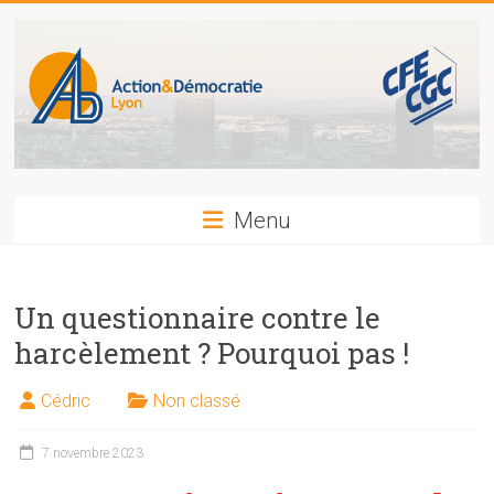
Skip
to
content
Action
Menu
et
Démocratie
Un questionnaire contre le
CFE-
harcèlement ? Pourquoi pas !
CGC
LYON
Cédric
Non classé
7 novembre 2023