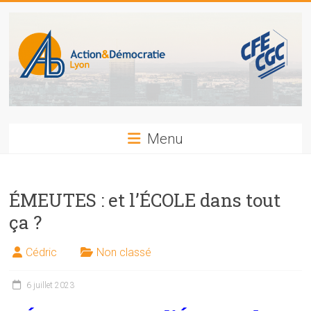
Skip
to
content
Action
Menu
et
Démocratie
ÉMEUTES : et l’ÉCOLE dans tout
CFE-
ça ?
CGC
LYON
Cédric
Non classé
6 juillet 2023